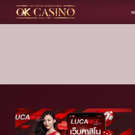
Skip
to
ห
content