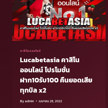
คาสิโนออนไลน์
Lucabetasia คาสิโน
ออนไลน์ โปรโมชั่น
ฝาก10รับ100 คืนยอดเสีย
ทุกบิล x2
By
admin
เมษายน 28, 2022