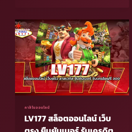
เว็บ
หลัก
ทาง
เข้า
เล่น
อัพเดท
ล่าสุด
ฝาก
ถอน
ฟรี
คาสิโนออนไลน์
LV177 สล็อตออนไลน์ เว็บ
ตรง ยืนยันเบอร์ รับเครดิต