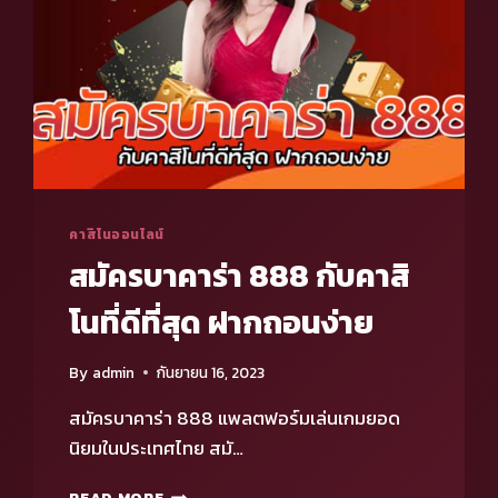
คาสิโนออนไลน์
สมัครบาคาร่า 888 กับคาสิ
โนที่ดีที่สุด ฝากถอนง่าย
By
admin
กันยายน 16, 2023
สมัครบาคาร่า 888 แพลตฟอร์มเล่นเกมยอด
นิยมในประเทศไทย สมั…
สมัคร
READ MORE