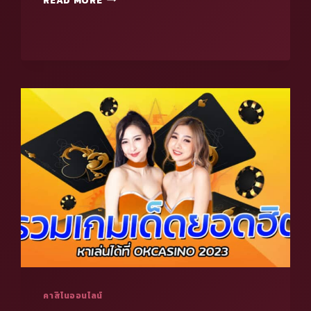
บา
คา
ร่า
888
กับ
คา
สิ
โน
ที่
ดี
ที่สุด
ฝาก
ถอน
ง่าย
คาสิโนออนไลน์