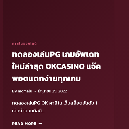
ปลอดภัย
คาสิโนออนไลน์
ทดลองเล่นPG เกมอัพเดท
ใหม่ล่าสุด OKCASINO แจ๊ค
พอตแตกง่ายทุกเกม
By
momalu
มิถุนายน 29, 2022
ทดลองเล่นPG OK คาสิโน เว็บสล็อตอันดับ 1
เล่นง่ายบนมือถื…
ทดลอง
READ MORE
เล่นPG