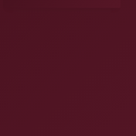
เกม
อัพเดท
ใหม่
ล่าสุด
OKCASINO
แจ๊ค
พอต
แตก
ง่าย
ทุก
เกม