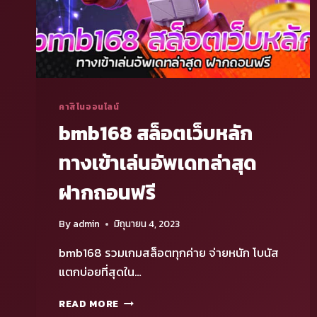
คาสิโนออนไลน์
bmb168 สล็อตเว็บหลัก
ทางเข้าเล่นอัพเดทล่าสุด
ฝากถอนฟรี
By
admin
มิถุนายน 4, 2023
bmb168 รวมเกมสล็อตทุกค่าย จ่ายหนัก โบนัส
แตกบ่อยที่สุดใน…
BMB168
READ MORE
สล็อต