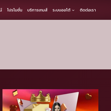
์
โปรโมชั่น
บริการเกมส์
ระบบออโต้
ติดต่อเรา