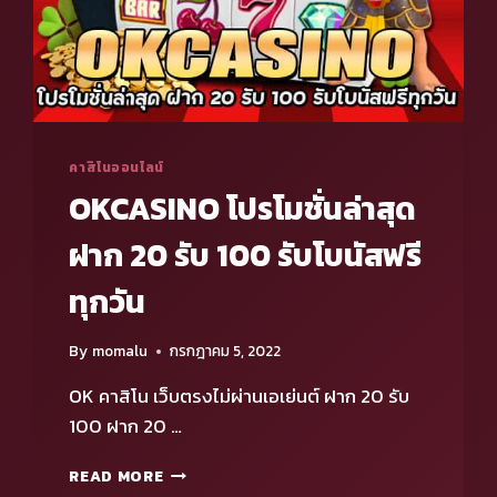
คาสิโนออนไลน์
OKCASINO โปรโมชั่นล่าสุด
ฝาก 20 รับ 100 รับโบนัสฟรี
ทุกวัน
By
momalu
กรกฎาคม 5, 2022
OK คาสิโน เว็บตรงไม่ผ่านเอเย่นต์ ฝาก 20 รับ
100 ฝาก 20 …
OKCASINO
READ MORE
โปร