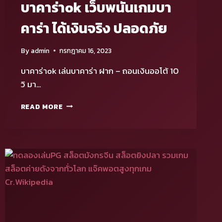
บาคาร่าok เว็บพนันเกมบา
คาร่า ได้เงินจริง ปลอดภัย
By
admin
กรกฎาคม 16, 2023
บาคาร่าok เล่นบาคาร่า ฝาก – ถอนเงินออโต้ 10
วิ มา…
บา
READ MORE
คา
ร่าOK
เว็บ
พนัน
เกม
บา
คา
ร่า
ได้
เงิน
จริง