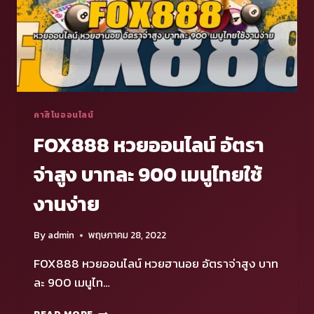
คาสิโนออนไลน์
FOX888 หวยออนไลน์ อัตรา
จ่าสูง บาทละ 900 เมนูไทยใช้
งานง่าย
By
admin
พฤษภาคม 28, 2022
FOX888 หวยออนไลน์ หวยฮานอย อัตราจ่าสูง บาท
ละ 900 เมนูไท…
FOX888