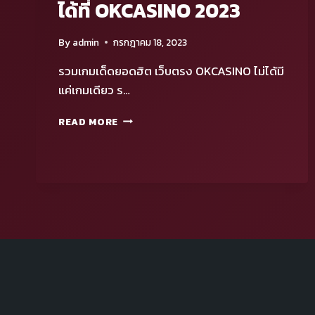
ได้ที่ OKCASINO 2023
By
admin
กรกฎาคม 18, 2023
รวมเกมเด็ดยอดฮิต เว็บตรง OKCASINO ไม่ได้มี
แค่เกมเดียว ร…
รวม
READ MORE
เกม
เด็ด
ยอด
ฮิต
หา
เล่น
ได้ที่
OKCASINO
2023