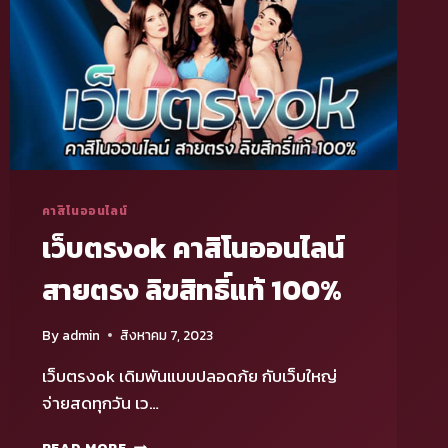
คาสิโนออนไลน์
เว็บตรงok คาสิโนออนไลน์
สายตรง ลิขสิทธิ์แท้ 100%
By
admin
สิงหาคม 7, 2023
เว็บตรงok เดิมพันแบบปลอดภ้ย กับเว็บใหญ่
จ่ายสดทุกวัน เว…
เว็บ
READ MORE