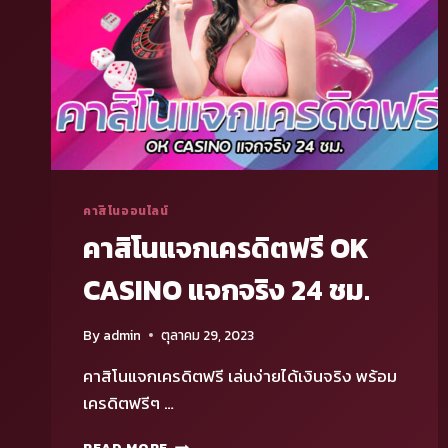
คาสิโนออนไลน์
คาสิโนแจกเครดิตฟรี OK
CASINO แจกจริง 24 ชม.
By
admin
ตุลาคม 29, 2023
คาสิโนแจกเครดิตฟรี เล่นง่ายได้เงินจริง พร้อม
เครดิตฟรีๆ …
คา
READ MORE