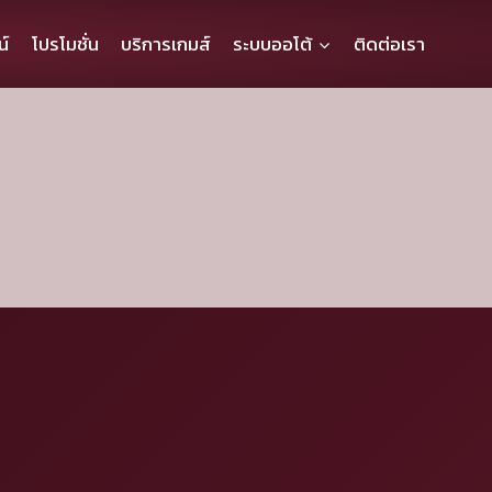
์
โปรโมชั่น
บริการเกมส์
ระบบออโต้
ติดต่อเรา