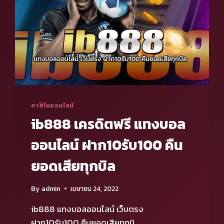
คาสิโนออนไลน์
ib888 เครดิตฟรี แทงบอล
ออนไลน์ ฝาก10รับ100 คืน
ยอดเสียทุกบิล
By
admin
เมษายน 24, 2022
ib888 แทงบอลออนไลน์ เว็บตรง
ฝาก10รับ100 คืนยอดเสียทุกบิ…