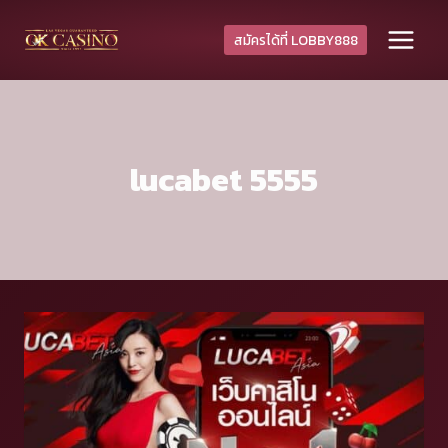
Skip
to
สมัครได้ที่ LOBBY888
content
lucabet 5555