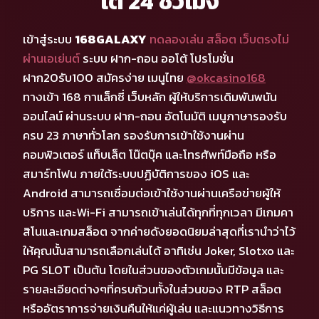
โต้ 24 ชั่วโมง
เข้าสู่ระบบ
168GALAXY
ทดลองเล่น สล็อต เว็บตรงไม่
ผ่านเอเย่นต์
ระบบ ฝาก-ถอน ออโต้ โปรโมชั่น
ฝาก20รับ100 สมัครง่าย เมนูไทย
@okcasino168
ทางเข้า 168 กาแล็กซี่ เว็บหลัก ผู้ให้บริการเดิมพันพนัน
ออนไลน์ ผ่านระบบ ฝาก-ถอน อัตโนมัติ เมนูภาษารองรับ
ครบ 23 ภาษาทั่วโลก รองรับการเข้าใช้งานผ่าน
คอมพิวเตอร์ แท็บเล็ต โน๊ตบุ๊ค และโทรศัพท์มือถือ หรือ
สมาร์ทโฟน ภายใต้ระบบปฏิบัติการของ iOS และ
Android สามารถเชื่อมต่อเข้าใช้งานผ่านเครือข่ายผู้ให้
บริการ และWi-Fi สามารถเข้าเล่นได้ทุกที่ทุกเวลา มีเกมคา
สิโนและเกมสล็อต จากค่ายดังยอดนิยมล่าสุดที่เรานำว่าไว้
ให้คุณนั้นสามารถเลือกเล่นได้ อาทิเช่น Joker, Slotxo และ
PG SLOT เป็นต้น โดยในส่วนของตัวเกมนั้นมีข้อมูล และ
รายละเอียดต่างๆที่ครบถ้วนทั้งในส่วนของ RTP สล็อต
หรืออัตราการจ่ายเงินคืนให้แค่ผู้เล่น และแนวทางวิธีการ