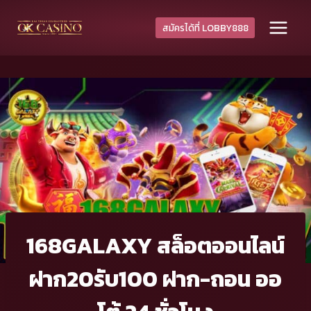
Skip
to
สมัครได้ที่ LOBBY888
content
168GALAXY สล็อตออนไลน์
ฝาก20รับ100 ฝาก-ถอน ออ