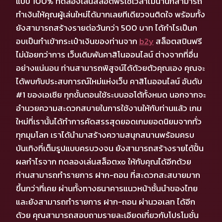
แบบ 100% ทดลองเล่นสล็อตฟรีใช้เวลาไม่นานก็สามารถ
ทำเงินให้คุณผู้เล่นใหม่ได้มากเลยทีเดียวจนติดใจ พร้อมทั้ง
ยังสามารถสร้างรายต่อวันกว่า 500 บาท ได้กำไรเป็นก
อบเป็นกำเข้ากระเป๋าเงินของท่านจาก
b2y
สล็อตสปินฟรี
ไม่น้อยกว่าการ เว็บเดิมพันคาสิโนออนไลน์ ต่างจากที่อื่น
อย่างแน่นอน ท่านสามารถพิสูจน์ได้ด้วยตัวคุณเอง คุณจะ
ได้พบกับประสบการณ์ใหม่แห่งเว็บ คาสิโนออนไลน์ อันดับ
#1 ของเอเชีย ทุกขั้นตอนใช้ระบบออโต้ทั้งหมด นอกจากจะ
อำนวยความสะดวกสบายในการใช้งานให้กับท่านแล้ว เกม
ใหม่ที่เรานั้นได้ทำการคัดสรรสุดยอดเกมยอดนิยมจากทั่ว
ทุกมุมโลก เราได้นำมาสร้างความสนุกสนานพร้อมครบ
บันเทิงที่เต็มรูปแบบครบวงจน ยังสามารถสร้างรายได้ปั้น
ผลกำไรจาก ทดลองเล่นสล็อตxo ให้กับคุณได้อีกด้วย
ท่านสามารถทำรายการ ฝาก-ถอน ที่สะดวกสะสบายมาก
ขึ้นกว่าที่เคย ผ่านทั้งทางธนาคารแนวหน้าชั้นนำของไทย
และยังสามารถทำรายการ ฝาก-ถอน ผ่านวอเลท ได้อีก
ด้วย คุณสามารถสอบถามรายละเอียดเกี่ยวกับโปรโมชั่น