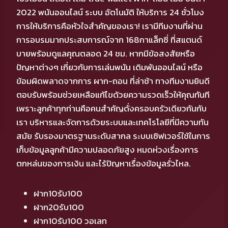
2022 พนันออนไลน์ ระบบ อัตโนมัติ ให้บริการ 24 ชั่วโมง
การให้บริการคือหัวใจสำคัญของเรา! เรามีทีมงานที่ผ่าน
การอบรมมากประสบการณ์จาก 168กาแล็กซี่ ที่สแตนด์
บายพร้อมดูแลคุณตลอด 24 ชม. หากมีข้อสงสัยหรือ
ปัญหาต่างๆ เกี่ยวกับการเล่นพนัน เดิมพันออนไลน์ หรือ
ข้อมผิดพลาดจากการ ผาก-ถอน ที่ล่าช้า ทางทีมงานยินดี
ตอบรับพร้อมช่วยเหลือแก้ไขด้วยความรวดเร็วให้คุณทันที
เพราะลูกค้าทุกท่านคือคนสำคัญดั่งครอบครัวเดียวกันกับ
เรา บริหารและจัดการด้วยระบบและเทคโรโลยีที่มีความทัน
สมัย รับรองมาตรฐานระดับสากล ระบบเซิฟเวอร์ใช้ในการ
เก็บข้อมูลลูกค้ามีความปลอดภัยสูง หมดห่วงเรื่องการ
ตกหล่นของการเงิน และไร้ปัญหาเรื่องข้อมูลรั่วไหล.
ฝาก10รับ100
ฝาก20รับ100
ฝาก10รับ100 วอเลท