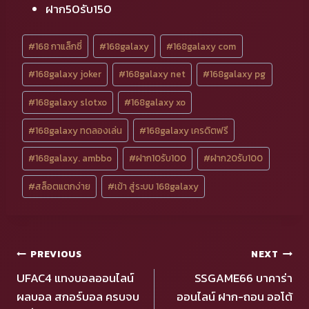
ฝาก50รับ150
Post
#
168 กาแล็กซี่
#
168galaxy
#
168galaxy com
Tags:
#
168galaxy joker
#
168galaxy net
#
168galaxy pg
#
168galaxy slotxo
#
168galaxy xo
#
168galaxy ทดลองเล่น
#
168galaxy เครดิตฟรี
#
168galaxy. ambbo
#
ฝาก10รับ100
#
ฝาก20รับ100
#
สล็อตแตกง่าย
#
เข้า สู่ระบบ 168galaxy
แนะแนว
PREVIOUS
NEXT
UFAC4 แทงบอลออนไลน์
SSGAME66 บาคาร่า
เรื่อง
ผลบอล สกอร์บอล ครบจบ
ออนไลน์ ฝาก-ถอน ออโต้