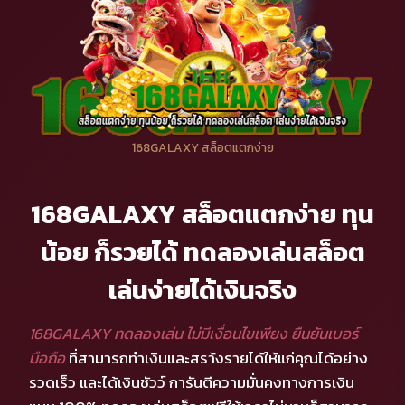
168GALAXY สล็อตแตกง่าย
168GALAXY สล็อตแตกง่าย ทุน
น้อย ก็รวยได้ ทดลองเล่นสล็อต
เล่นง่ายได้เงินจริง
168GALAXY ทดลองเล่น ไม่มีเงื่อนไขเพียง ยืนยันเบอร์
มือถือ
ที่สามารถทำเงินและสรา้งรายได้ให้แก่คุณได้อย่าง
รวดเร็ว และได้เงินชัวว์ การันตีความมั่นคงทางการเงิน